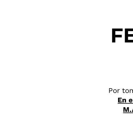
F
Por tom
En e
M.