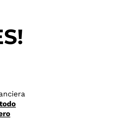
S!
nanciera
etodo
ero